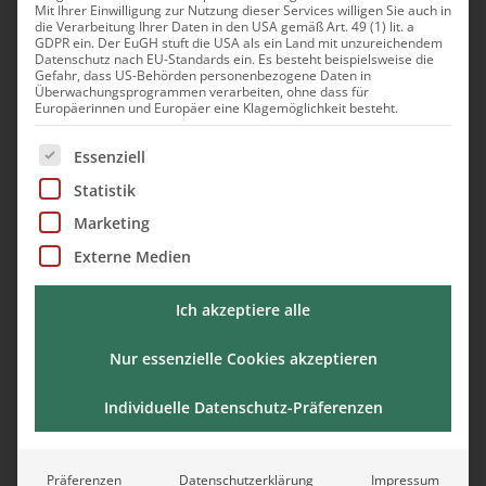
Mit Ihrer Einwilligung zur Nutzung dieser Services willigen Sie auch in
gezielte Pausen Ihre Gesundheit und Produktivität
die Verarbeitung Ihrer Daten in den USA gemäß Art. 49 (1) lit. a
GDPR ein. Der EuGH stuft die USA als ein Land mit unzureichendem
steigern können. Entdecken Sie praktische Tipps zur
Datenschutz nach EU-Standards ein. Es besteht beispielsweise die
Gefahr, dass US-Behörden personenbezogene Daten in
Verbesserung der Schlafqualität und wie Sie durch
Überwachungsprogrammen verarbeiten, ohne dass für
Akzeptanz und Optimismus eine positive Einstellung
Europäerinnen und Europäer eine Klagemöglichkeit besteht.
im Alltag bewahren.
Es folgt eine Liste der Service-Gruppen, für die eine Ei
Essenziell
Statistik
Marketing
Externe Medien
Ich akzeptiere alle
Nur essenzielle Cookies akzeptieren
Vita:
Individuelle Datenschutz-Präferenzen
Nancy Rizos arbeitete über 20 Jahre als erfolgreiche
Präferenzen
Datenschutzerklärung
Impressum