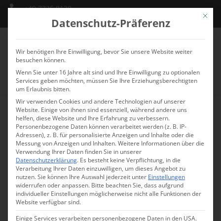
+49 7735 8130
Mit die
info@schlossmarbach.de
Datenschutz-Präferenz
Wir benötigen Ihre Einwilligung, bevor Sie unsere Website weiter
besuchen können.
Wenn Sie unter 16 Jahre alt sind und Ihre Einwilligung zu optionalen
Services geben möchten, müssen Sie Ihre Erziehungsberechtigten
um Erlaubnis bitten.
Wir verwenden Cookies und andere Technologien auf unserer
Website. Einige von ihnen sind essenziell, während andere uns
Leadership Talk: Energie
helfen, diese Website und Ihre Erfahrung zu verbessern.
Personenbezogene Daten können verarbeitet werden (z. B. IP-
Adressen), z. B. für personalisierte Anzeigen und Inhalte oder die
und Fokus
Messung von Anzeigen und Inhalten.
Weitere Informationen über die
Verwendung Ihrer Daten finden Sie in unserer
Datenschutzerklärung
.
Es besteht keine Verpflichtung, in die
Im Leadership Talk auf Schloss Marbach teilt
Verarbeitung Ihrer Daten einzuwilligen, um dieses Angebot zu
nutzen.
Sie können Ihre Auswahl jederzeit unter
Einstellungen
Ernährungsexpertin Nancy Rizos wertvolle Einblicke in
widerrufen oder anpassen.
Bitte beachten Sie, dass aufgrund
die Bedeutung von Ernährung und Lebensstil für
individueller Einstellungen möglicherweise nicht alle Funktionen der
Website verfügbar sind.
Energie und Fokus. Erfahren Sie, wie Sie durch kleine
Einige Services verarbeiten personenbezogene Daten in den USA.
Änderungen in der Ernährung, Stressbewältigung und