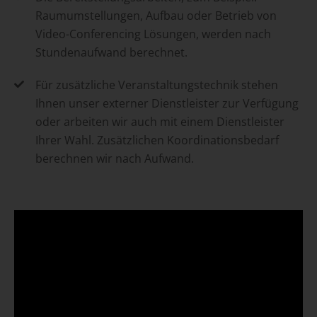
Raumumstellungen, Aufbau oder Betrieb von
Video-Conferencing Lösungen, werden nach
Stundenaufwand berechnet.
Für zusätzliche Veranstaltungstechnik stehen
Ihnen unser externer Dienstleister zur Verfügung
oder arbeiten wir auch mit einem Dienstleister
Ihrer Wahl. Zusätzlichen Koordinationsbedarf
berechnen wir nach Aufwand.