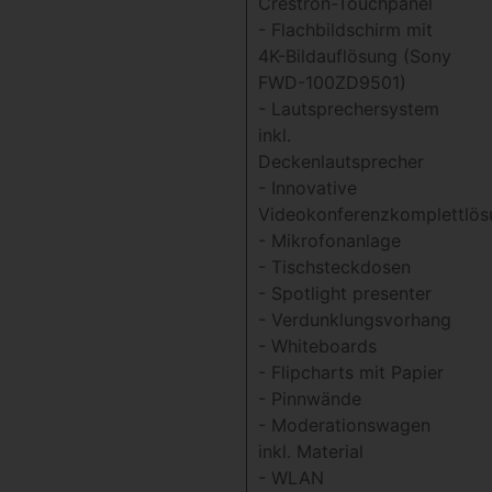
Crestron-Touchpanel
- Flachbildschirm mit
4K-Bildauflösung (Sony
FWD-100ZD9501)
- Lautsprechersystem
inkl.
Deckenlautsprecher
- Innovative
Videokonferenzkomplettlös
- Mikrofonanlage
- Tischsteckdosen
- Spotlight presenter
- Verdunklungsvorhang
- Whiteboards
- Flipcharts mit Papier
- Pinnwände
- Moderationswagen
inkl. Material
- WLAN