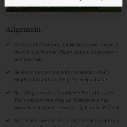
Allgemein
In enger Abstimmung mit Hygiene-Experten wird
das Schloss Marbach Team laufend unterwiesen
und geschult
Bei Begegnungen mit anderen Gästen ist ein
Mindestabstand von 1,5 Metern einzuhalten
Beim Begehen des öffentlichen Bereiches zum
Tisch und auf dem Weg zur Toilette ist einen
Mund-Nasenschutz zu tragen. (gilt ab 30.09.2020)
Mitarbeiter oder Gäste, die Krankheitssymptome