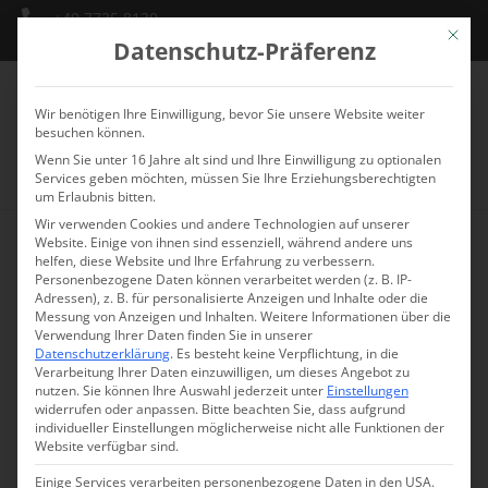
+49 7735 8130
Mit die
info@schlossmarbach.de
Datenschutz-Präferenz
Wir benötigen Ihre Einwilligung, bevor Sie unsere Website weiter
besuchen können.
Wenn Sie unter 16 Jahre alt sind und Ihre Einwilligung zu optionalen
Services geben möchten, müssen Sie Ihre Erziehungsberechtigten
um Erlaubnis bitten.
Wir verwenden Cookies und andere Technologien auf unserer
Website. Einige von ihnen sind essenziell, während andere uns
Ankommen. Sicher fühlen. Ziele erreichen.
helfen, diese Website und Ihre Erfahrung zu verbessern.
Personenbezogene Daten können verarbeitet werden (z. B. IP-
Adressen), z. B. für personalisierte Anzeigen und Inhalte oder die
Schutzkonzept
Messung von Anzeigen und Inhalten.
Weitere Informationen über die
Verwendung Ihrer Daten finden Sie in unserer
Datenschutzerklärung
.
Es besteht keine Verpflichtung, in die
Verarbeitung Ihrer Daten einzuwilligen, um dieses Angebot zu
nutzen.
Sie können Ihre Auswahl jederzeit unter
Einstellungen
Hygiene hat in Schloss Marbach seit jeher oberste
widerrufen oder anpassen.
Bitte beachten Sie, dass aufgrund
Priorität. Um der aktuellen Situation gerecht zu
individueller Einstellungen möglicherweise nicht alle Funktionen der
Website verfügbar sind.
werden wurden die Hygienerichtlinien weiter
verschärft und alle Rahmenbedingungen
Einige Services verarbeiten personenbezogene Daten in den USA.