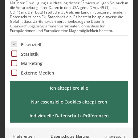
Mit Ihrer Einwilligung zur Nutzung dieser Services willigen Sie auch in
entsprechend umgestellt, um ein Maximum an
die Verarbeitung Ihrer Daten in den USA gemäß Art. 49 (1) lit. a
GDPR ein. Der EuGH stuft die USA als ein Land mit unzureichendem
Sicherheit für unsere Gäste und Mitarbeiter in
Datenschutz nach EU-Standards ein. Es besteht beispielsweise die
Gefahr, dass US-Behörden personenbezogene Daten in
Schloss Marbach zu gewährleisten. Selbstverständlich
Überwachungsprogrammen verarbeiten, ohne dass für
hat unser Konzept in erster Linie Sie als Gäste im
Europäerinnen und Europäer eine Klagemöglichkeit besteht.
Fokus. Aber uns liegt auch der Schutz unserer
Es folgt eine Liste der Service-Gruppen, für die eine Ei
Essenziell
Mitarbeiter am Herzen, die jeden Tag alles geben, um
Statistik
Ihnen bestmöglichen Service zu bieten. Daher haben
wir auch für unsere Mitarbeiter einen
Marketing
Maßnahmenplan entwickelt.
Externe Medien
Ich akzeptiere alle
Nur essenzielle Cookies akzeptieren
Individuelle Datenschutz-Präferenzen
Präferenzen
Datenschutzerklärung
Impressum