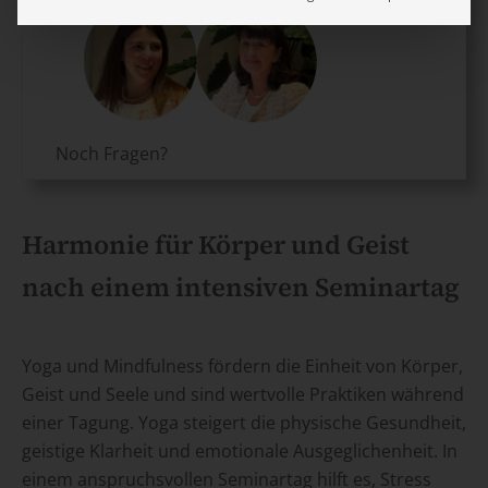
Noch Fragen?
Harmonie für Körper und Geist
nach einem intensiven Seminartag
Yoga und Mindfulness fördern die Einheit von Körper,
Geist und Seele und sind wertvolle Praktiken während
einer Tagung. Yoga steigert die physische Gesundheit,
geistige Klarheit und emotionale Ausgeglichenheit. In
einem anspruchsvollen Seminartag hilft es, Stress