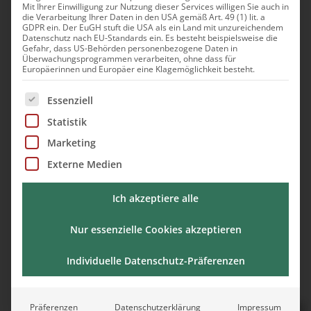
Mit Ihrer Einwilligung zur Nutzung dieser Services willigen Sie auch in
die Verarbeitung Ihrer Daten in den USA gemäß Art. 49 (1) lit. a
Yoga im Schloss
GDPR ein. Der EuGH stuft die USA als ein Land mit unzureichendem
Datenschutz nach EU-Standards ein. Es besteht beispielsweise die
Gefahr, dass US-Behörden personenbezogene Daten in
Überwachungsprogrammen verarbeiten, ohne dass für
Europäerinnen und Europäer eine Klagemöglichkeit besteht.
Es folgt eine Liste der Service-Gruppen, für die eine Ei
Essenziell
Termin anfragen
Statistik
Marketing
Externe Medien
Ich akzeptiere alle
Nur essenzielle Cookies akzeptieren
Tagung oder Zimmer gebucht?
Unsere Team-Events sind nur in Verbindung
Individuelle Datenschutz-Präferenzen
mit einer Tagung oder Übernachtung buchbar.
Präferenzen
Datenschutzerklärung
Impressum