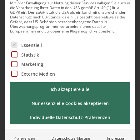
Mit Ihrer Einwilligung zur Nutzung dieser Services willigen Sie auch in
die Verarbeitung Ihrer Daten in den USA gemäß Art. 49 (1) lit. a
GDPR ein. Der EuGH stuft die USA als ein Land mit unzureichendem
Datenschutz nach EU-Standards ein. Es besteht beispielsweise die
Gefahr, dass US-Behörden personenbezogene Daten in
Überwachungsprogrammen verarbeiten, ohne dass für
Europäerinnen und Europäer eine Klagemöglichkeit besteht.
Umweltfreundliche
Es folgt eine Liste der Service-Gruppen, für die eine Ei
Essenziell
Statistik
Bootstour mit dem
Marketing
Solarboot
Externe Medien
Ich akzeptiere alle
Nur essenzielle Cookies akzeptieren
Termin anfragen
Individuelle Datenschutz-Präferenzen
Präferenzen
Datenschutzerklärung
Impressum