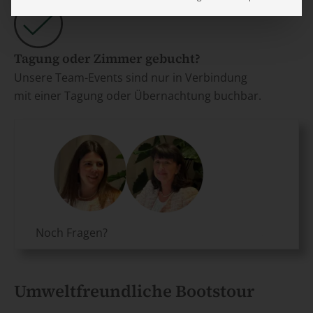
Tagung oder Zimmer gebucht?
Unsere Team-Events sind nur in Verbindung
mit einer Tagung oder Übernachtung buchbar.
Noch Fragen?
Umweltfreundliche Bootstour