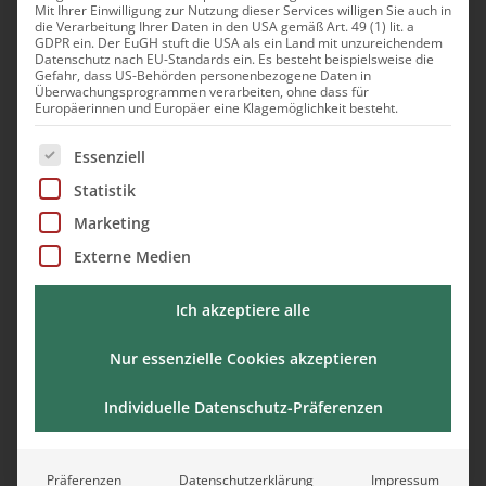
Mit Ihrer Einwilligung zur Nutzung dieser Services willigen Sie auch in
die Verarbeitung Ihrer Daten in den USA gemäß Art. 49 (1) lit. a
Leadership Workshop mit
GDPR ein. Der EuGH stuft die USA als ein Land mit unzureichendem
Datenschutz nach EU-Standards ein. Es besteht beispielsweise die
Gefahr, dass US-Behörden personenbezogene Daten in
Überwachungsprogrammen verarbeiten, ohne dass für
Andrea Grudda
Europäerinnen und Europäer eine Klagemöglichkeit besteht.
Es folgt eine Liste der Service-Gruppen, für die eine Ei
Essenziell
Statistik
Marketing
Termin anfragen
Externe Medien
Ich akzeptiere alle
Nur essenzielle Cookies akzeptieren
Individuelle Datenschutz-Präferenzen
Tagung oder Zimmer gebucht?
Unsere Team-Events sind nur in Verbindung
Präferenzen
Datenschutzerklärung
Impressum
mit einer Tagung oder Übernachtung buchbar.