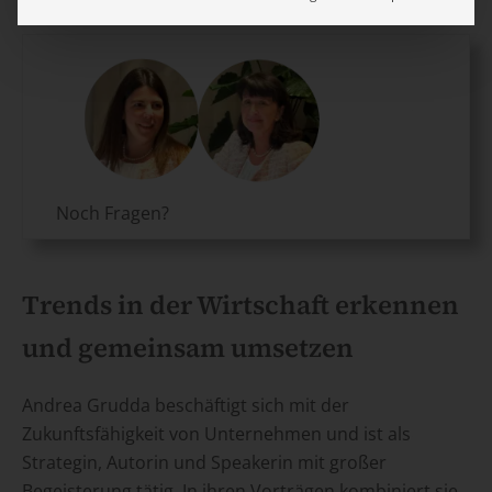
Noch Fragen?
Trends in der Wirtschaft erkennen
und gemeinsam umsetzen
Andrea Grudda beschäftigt sich mit der
Zukunftsfähigkeit von Unternehmen und ist als
Strategin, Autorin und Speakerin mit großer
Begeisterung tätig. In ihren Vorträgen kombiniert sie